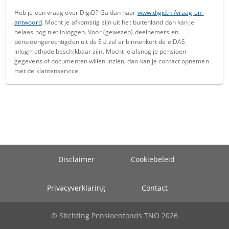
Heb je een vraag over DigiD? Ga dan naar
www.digid.nl/vraag-en-
antwoord
. Mocht je afkomstig zijn uit het buitenland dan kan je
helaas nog niet inloggen. Voor (gewezen) deelnemers en
pensioengerechtigden uit de EU zal er binnenkort de eIDAS
inlogmethode beschikbaar zijn. Mocht je alsnog je pensioen
gegevens of documenten willen inzien, dan kan je contact opnemen
met de klantenservice.
Disclaimer
Cookiebeleid
Privacyverklaring
Contact
© Stichting Pensioenfonds TNO 2026