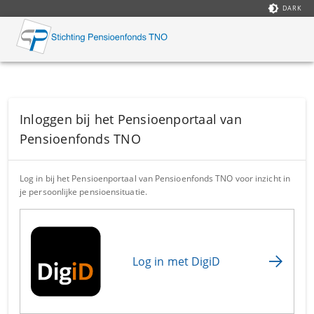
brightness_4
DARK
Inloggen bij het Pensioenportaal van
Pensioenfonds TNO
Log in bij het Pensioenportaal van Pensioenfonds TNO voor inzicht in
je persoonlijke pensioensituatie.
Log in met DigiD